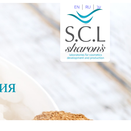
|
|
EN
RU
עב
ия