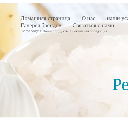
Домашняя страница
О нас
наши ус
Галерея брендов
Связаться с нами
Homepage
>
Наши продукты
>
Рекламная продукция
Р