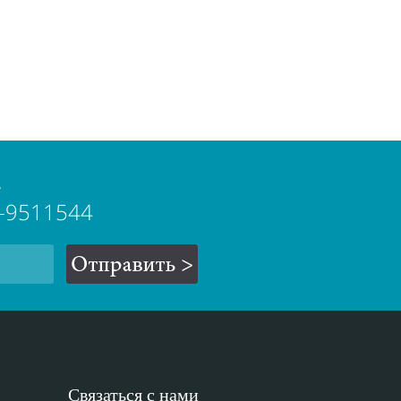
в
-3-9511544
Связаться с нами