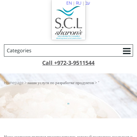
EN
RU
עב
|
|
Call +972-3-9511544
Homepage
>
наши услуги по разработке продуктов
>
"
"
Наша компания является производителем, который постоянно исследует и